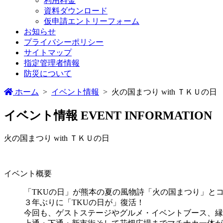
利用料金
資料ダウンロード
仮申請エントリーフォーム
お知らせ
プライバシーポリシー
サイトマップ
指定管理者情報
防災について
ホーム
>
イベント情報
>
火の国まつり with ＴＫＵの日
イベント情報
EVENT INFORMATION
火の国まつり with ＴＫＵの日
イベント概要
「TKUの日」が熊本の夏の風物詩「火の国まつり」と
３年ぶりに「TKUの日が」復活！
今回も、ゲストステージやグルメ・イベントブース、縁