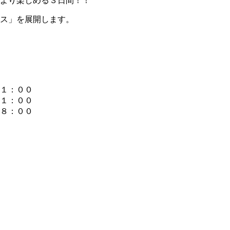
より楽しめる３日間！！
ス」を展開します。
１：００
１：００
８：００