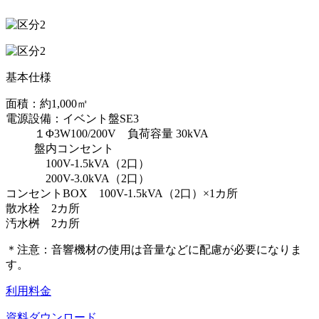
基本仕様
面積：約1,000㎡
電源設備：イベント盤SE3
１Φ3W100/200V 負荷容量 30kVA
盤内コンセント
100V-1.5kVA（2口）
200V-3.0kVA（2口）
コンセントBOX 100V-1.5kVA（2口）×1カ所
散水栓 2カ所
汚水桝 2カ所
＊注意：音響機材の使用は音量などに配慮が必要になりま
す。
利用料金
資料ダウンロード