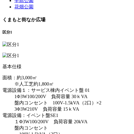
辛島公園
花畑公園
くまもと街なか広場
区分1
基本仕様
面積：約3,000㎡
※人工芝約1,800㎡
電源設備１：サービス棟内イベント盤 01
1Φ3W100/200V 負荷容量 30ｋVA
盤内コンセント 100V-1.5kVA（2口）×2
3Φ3W210V 負荷容量 15ｋVA
電源設備：イベント盤SE1
１Φ3W100/200V 負荷容量 20kVA
盤内コンセント