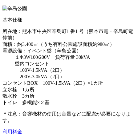
基本仕様
所在地：熊本市中央区辛島町1 番1 号（熊本市電・辛島町電
停前）
面積：約3,400㎡（うち有料公園施設面積約980㎡）
電源設備：イベント盤（辛島公園）
１Φ3W100/200V 負荷容量 30kVA
盤内コンセント
100V-1.5kVA（2口）
200V-3.0kVA（2口）
コンセントBOX 100V-1.5kVA（2口）×1カ所
立水栓 1カ所
散水栓 3カ所
トイレ 多機能×２基
＊注意：音響機材の使用は音量などに配慮が必要になりま
す。
利用料金