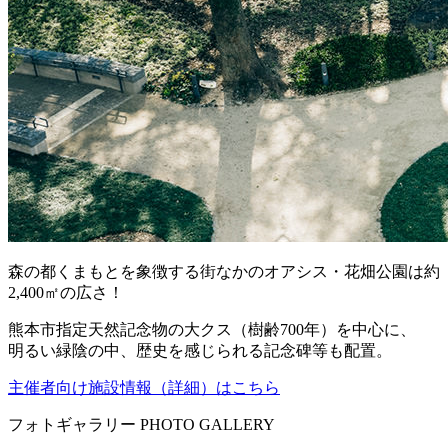
森の都くまもとを象徴する街なかのオアシス・花畑公園は約
2,400㎡の広さ！
熊本市指定天然記念物の大クス（樹齢700年）を中心に、
明るい緑陰の中、歴史を感じられる記念碑等も配置。
主催者向け施設情報
（詳細）
はこちら
フォトギャラリー
PHOTO GALLERY